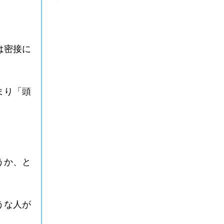
は密接に
まり「頭
うか、と
うな人が