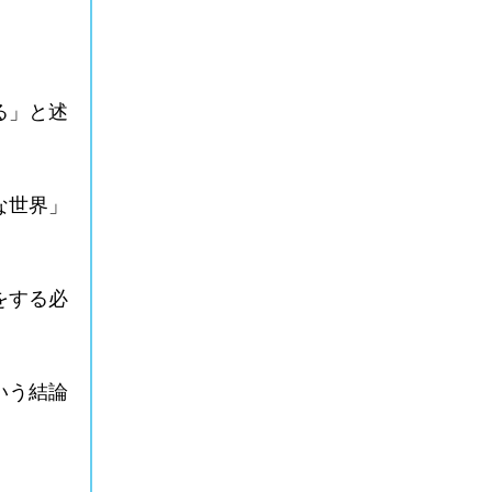
る」と述
な世界」
をする必
いう結論