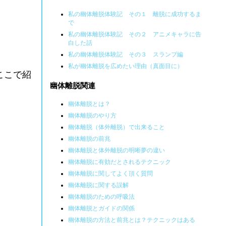
私の幽体離脱体験記 その１ 離脱に成功するま
で
私の幽体離脱体験記 その２ アニメキャラに告
白した話
私の幽体離脱体験記 その３ スランプ編
私が幽体離脱を広めたい理由（真面目に）
ここで紹
幽体離脱関連
幽体離脱とは？
幽体離脱のやり方
幽体離脱（体外離脱）で出来ること
幽体離脱の前兆
幽体離脱と体外離脱の明晰夢の違い
幽体離脱に有効だとされるテクニック
幽体離脱に関してよく頂く質問
幽体離脱に関する誤解
幽体離脱のための呼吸法
幽体離脱とガイドの関係
幽体離脱の方法と前兆とは？テクニックはある