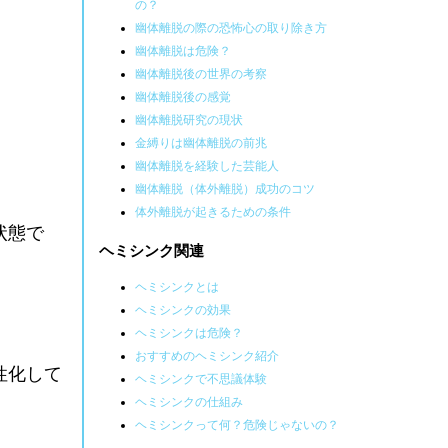
の？
幽体離脱の際の恐怖心の取り除き方
幽体離脱は危険？
幽体離脱後の世界の考察
幽体離脱後の感覚
幽体離脱研究の現状
金縛りは幽体離脱の前兆
幽体離脱を経験した芸能人
幽体離脱（体外離脱）成功のコツ
体外離脱が起きるための条件
状態で
ヘミシンク関連
ヘミシンクとは
ヘミシンクの効果
ヘミシンクは危険？
おすすめのヘミシンク紹介
性化して
ヘミシンクで不思議体験
ヘミシンクの仕組み
ヘミシンクって何？危険じゃないの？