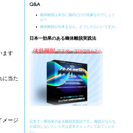
Q&A
幽体離脱は本当に脳内だけの現象なのでしょう
か？
幽体離脱が出来ません。どうしたらいいですか。
日本一効果のある幽体離脱実践法
います
れに当た
イメージ
日本で一番効果のある離脱実践法です。 離脱がなかな
か成功しないという方は是非チェックしてみてくださ
い。