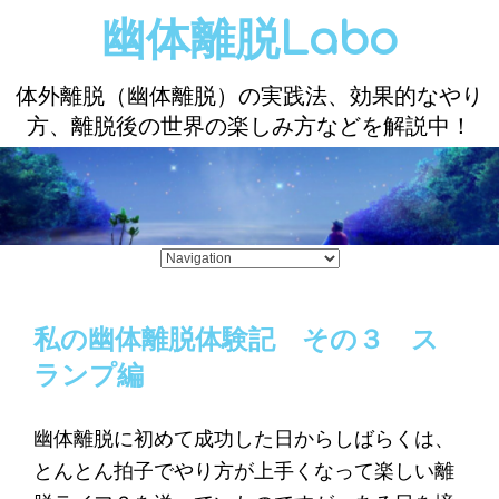
幽体離脱Labo
体外離脱（幽体離脱）の実践法、効果的なやり
方、離脱後の世界の楽しみ方などを解説中！
私の幽体離脱体験記 その３ ス
ランプ編
幽体離脱に初めて成功した日からしばらくは、
とんとん拍子でやり方が上手くなって楽しい離