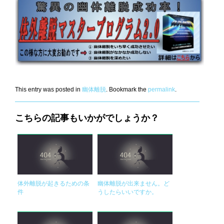
This entry was posted in
幽体離脱
. Bookmark the
permalink
.
こちらの記事もいかがでしょうか？
体外離脱が起きるための条
幽体離脱が出来ません。ど
件
うしたらいいですか。