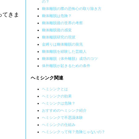
の？
幽体離脱の際の恐怖心の取り除き方
ってきま
幽体離脱は危険？
幽体離脱後の世界の考察
幽体離脱後の感覚
幽体離脱研究の現状
金縛りは幽体離脱の前兆
幽体離脱を経験した芸能人
幽体離脱（体外離脱）成功のコツ
体外離脱が起きるための条件
ヘミシンク関連
ヘミシンクとは
ヘミシンクの効果
ヘミシンクは危険？
おすすめのヘミシンク紹介
ヘミシンクで不思議体験
ヘミシンクの仕組み
ヘミシンクって何？危険じゃないの？