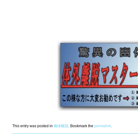
This entry was posted in
幽体離脱
. Bookmark the
permalink
.