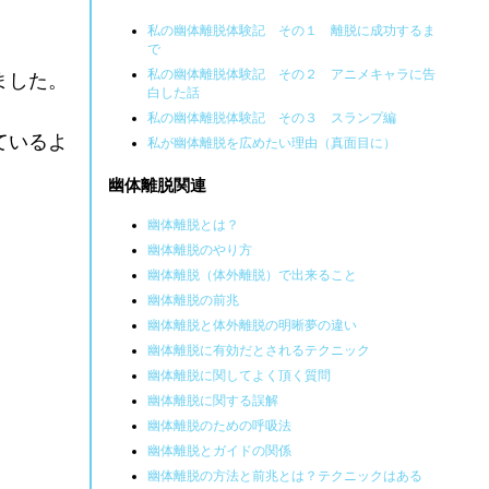
私の幽体離脱体験記 その１ 離脱に成功するま
で
私の幽体離脱体験記 その２ アニメキャラに告
ました。
白した話
私の幽体離脱体験記 その３ スランプ編
ているよ
私が幽体離脱を広めたい理由（真面目に）
幽体離脱関連
幽体離脱とは？
幽体離脱のやり方
幽体離脱（体外離脱）で出来ること
幽体離脱の前兆
幽体離脱と体外離脱の明晰夢の違い
幽体離脱に有効だとされるテクニック
幽体離脱に関してよく頂く質問
幽体離脱に関する誤解
幽体離脱のための呼吸法
幽体離脱とガイドの関係
幽体離脱の方法と前兆とは？テクニックはある