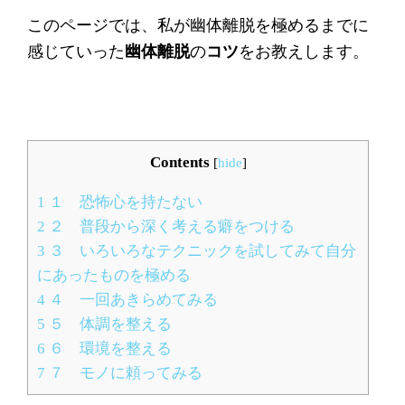
このページでは、私が幽体離脱を極めるまでに
感じていった
幽体離脱
の
コツ
をお教えします。
Contents
[
hide
]
1
１ 恐怖心を持たない
2
２ 普段から深く考える癖をつける
3
３ いろいろなテクニックを試してみて自分
にあったものを極める
4
４ 一回あきらめてみる
5
５ 体調を整える
6
６ 環境を整える
7
７ モノに頼ってみる