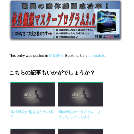
This entry was posted in
幽体離脱
. Bookmark the
permalink
.
こちらの記事もいかがでしょうか？
体外離脱が起きるための条
幽体離脱が出来ません。ど
件
うしたらいいですか。