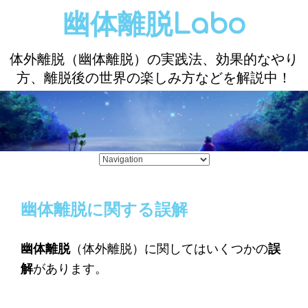
幽体離脱Labo
体外離脱（幽体離脱）の実践法、効果的なやり
方、離脱後の世界の楽しみ方などを解説中！
幽体離脱に関する誤解
幽体離脱
（体外離脱）に関してはいくつかの
誤
解
があります。