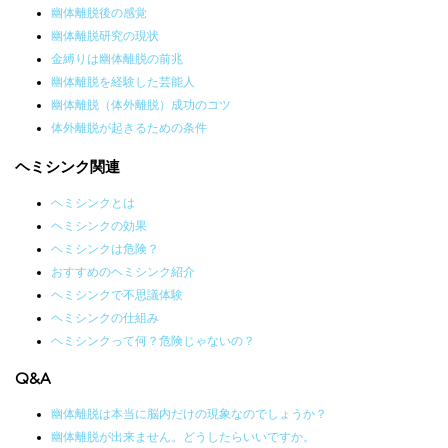
幽体離脱後の感覚
幽体離脱研究の現状
金縛りは幽体離脱の前兆
幽体離脱を経験した芸能人
幽体離脱（体外離脱）成功のコツ
体外離脱が起きるための条件
ヘミシンク関連
ヘミシンクとは
ヘミシンクの効果
ヘミシンクは危険？
おすすめのヘミシンク紹介
ヘミシンクで不思議体験
ヘミシンクの仕組み
ヘミシンクって何？危険じゃないの？
Q&A
幽体離脱は本当に脳内だけの現象なのでしょうか？
幽体離脱が出来ません。どうしたらいいですか。