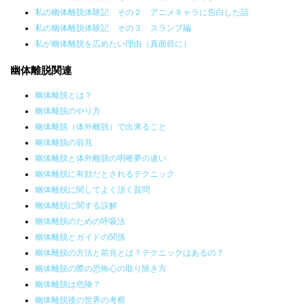
私の幽体離脱体験記 その２ アニメキャラに告白した話
私の幽体離脱体験記 その３ スランプ編
私が幽体離脱を広めたい理由（真面目に）
幽体離脱関連
幽体離脱とは？
幽体離脱のやり方
幽体離脱（体外離脱）で出来ること
幽体離脱の前兆
幽体離脱と体外離脱の明晰夢の違い
幽体離脱に有効だとされるテクニック
幽体離脱に関してよく頂く質問
幽体離脱に関する誤解
幽体離脱のための呼吸法
幽体離脱とガイドの関係
幽体離脱の方法と前兆とは？テクニックはあるの？
幽体離脱の際の恐怖心の取り除き方
幽体離脱は危険？
幽体離脱後の世界の考察