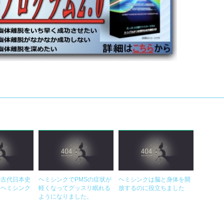
の古代日本史
ヘミシンクでPMSの症状が
ヘミシンクは脳と身体を開
、ヘミシンク
軽くなってグッスリ眠れる
放するのに役立ちました
ようになりました。