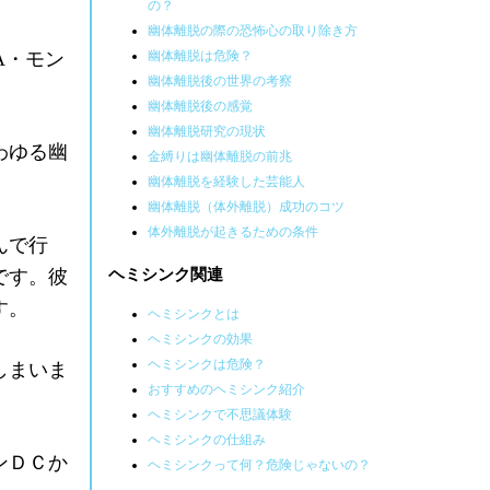
の？
幽体離脱の際の恐怖心の取り除き方
A・モン
幽体離脱は危険？
幽体離脱後の世界の考察
幽体離脱後の感覚
幽体離脱研究の現状
わゆる幽
金縛りは幽体離脱の前兆
幽体離脱を経験した芸能人
幽体離脱（体外離脱）成功のコツ
体外離脱が起きるための条件
んで行
です。彼
ヘミシンク関連
す。
ヘミシンクとは
ヘミシンクの効果
ヘミシンクは危険？
しまいま
おすすめのヘミシンク紹介
ヘミシンクで不思議体験
ヘミシンクの仕組み
ンＤＣか
ヘミシンクって何？危険じゃないの？