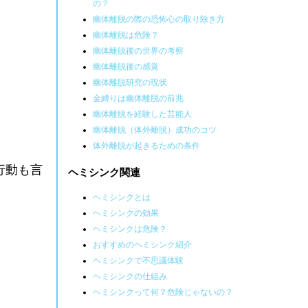
の？
幽体離脱の際の恐怖心の取り除き方
幽体離脱は危険？
幽体離脱後の世界の考察
幽体離脱後の感覚
幽体離脱研究の現状
金縛りは幽体離脱の前兆
幽体離脱を経験した芸能人
幽体離脱（体外離脱）成功のコツ
体外離脱が起きるための条件
行動も言
ヘミシンク関連
ヘミシンクとは
ヘミシンクの効果
ヘミシンクは危険？
おすすめのヘミシンク紹介
ヘミシンクで不思議体験
ヘミシンクの仕組み
ヘミシンクって何？危険じゃないの？