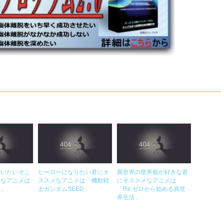
わいたいそこ
ヒーローになりたい君にオ
異世界の世界観が好きな君
メなアニメは
ススメなアニメは「機動戦
にオススメなアニメは
ナ」
士ガンダムSEED」
「Re:ゼロから始める異世
界生活」