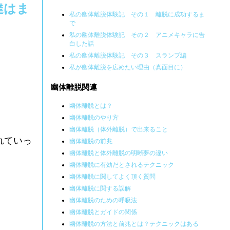
達はま
私の幽体離脱体験記 その１ 離脱に成功するま
で
私の幽体離脱体験記 その２ アニメキャラに告
白した話
私の幽体離脱体験記 その３ スランプ編
私が幽体離脱を広めたい理由（真面目に）
幽体離脱関連
幽体離脱とは？
幽体離脱のやり方
幽体離脱（体外離脱）で出来ること
れていっ
幽体離脱の前兆
幽体離脱と体外離脱の明晰夢の違い
幽体離脱に有効だとされるテクニック
幽体離脱に関してよく頂く質問
幽体離脱に関する誤解
幽体離脱のための呼吸法
幽体離脱とガイドの関係
幽体離脱の方法と前兆とは？テクニックはある