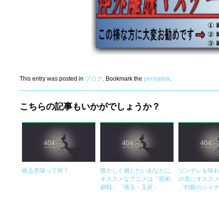
This entry was posted in
ブログ
. Bookmark the
permalink
.
こちらの記事もいかがでしょうか？
眠る意味って何？
懐かしく感じたいあなたに
ツンデレを味
オススメなアニメは「呪術
の君にオスス
廻戦」「懐玉・玉折」
「灼眼のシャ