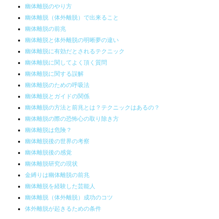
幽体離脱のやり方
幽体離脱（体外離脱）で出来ること
幽体離脱の前兆
幽体離脱と体外離脱の明晰夢の違い
幽体離脱に有効だとされるテクニック
幽体離脱に関してよく頂く質問
幽体離脱に関する誤解
幽体離脱のための呼吸法
幽体離脱とガイドの関係
幽体離脱の方法と前兆とは？テクニックはあるの？
幽体離脱の際の恐怖心の取り除き方
幽体離脱は危険？
幽体離脱後の世界の考察
幽体離脱後の感覚
幽体離脱研究の現状
金縛りは幽体離脱の前兆
幽体離脱を経験した芸能人
幽体離脱（体外離脱）成功のコツ
体外離脱が起きるための条件