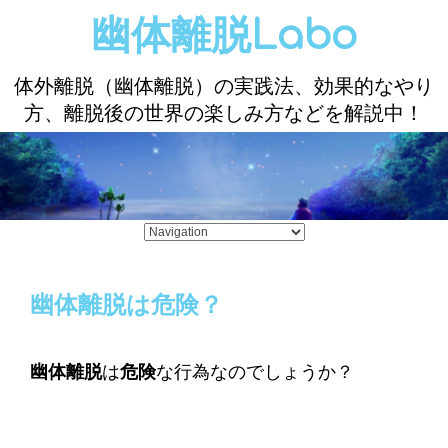
幽体離脱Labo
体外離脱（幽体離脱）の実践法、効果的なやり
方、離脱後の世界の楽しみ方などを解説中！
幽体離脱は危険？
幽体離脱
は
危険
な行為なのでしょうか？