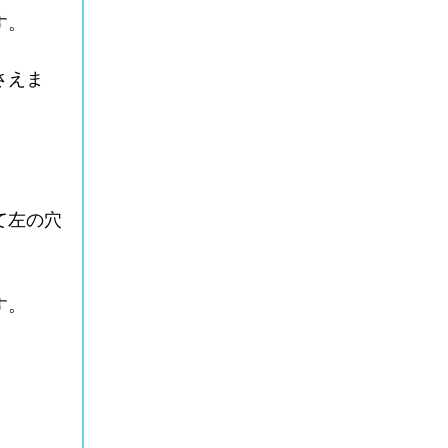
す。
さえま
て左の穴
す。