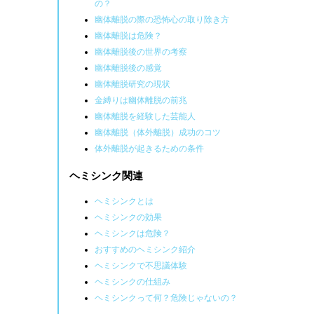
の？
幽体離脱の際の恐怖心の取り除き方
幽体離脱は危険？
幽体離脱後の世界の考察
幽体離脱後の感覚
幽体離脱研究の現状
金縛りは幽体離脱の前兆
幽体離脱を経験した芸能人
幽体離脱（体外離脱）成功のコツ
体外離脱が起きるための条件
ヘミシンク関連
ヘミシンクとは
ヘミシンクの効果
ヘミシンクは危険？
おすすめのヘミシンク紹介
ヘミシンクで不思議体験
ヘミシンクの仕組み
ヘミシンクって何？危険じゃないの？