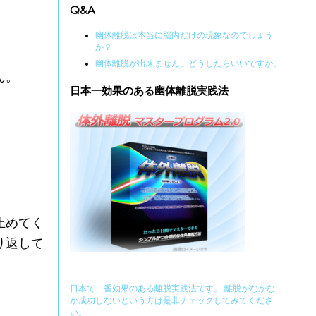
Q&A
幽体離脱は本当に脳内だけの現象なのでしょう
。
か？
幽体離脱が出来ません。どうしたらいいですか。
ん。
日本一効果のある幽体離脱実践法
止めてく
り返して
日本で一番効果のある離脱実践法です。 離脱がなかな
か成功しないという方は是非チェックしてみてくださ
い。