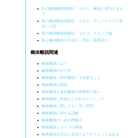
私の幽体離脱体験記 その１ 離脱に成功するま
で
私の幽体離脱体験記 その２ アニメキャラに告
白した話
私の幽体離脱体験記 その３ スランプ編
私が幽体離脱を広めたい理由（真面目に）
幽体離脱関連
幽体離脱とは？
幽体離脱のやり方
。
幽体離脱（体外離脱）で出来ること
幽体離脱の前兆
幽体離脱と体外離脱の明晰夢の違い
幽体離脱に有効だとされるテクニック
幽体離脱に関してよく頂く質問
幽体離脱に関する誤解
幽体離脱のための呼吸法
幽体離脱とガイドの関係
幽体離脱の方法と前兆とは？テクニックはある