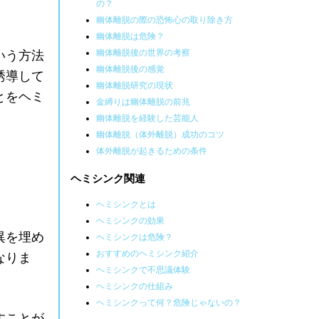
の？
幽体離脱の際の恐怖心の取り除き方
幽体離脱は危険？
幽体離脱後の世界の考察
いう方法
幽体離脱後の感覚
誘導して
幽体離脱研究の現状
とをヘミ
金縛りは幽体離脱の前兆
幽体離脱を経験した芸能人
幽体離脱（体外離脱）成功のコツ
体外離脱が起きるための条件
ヘミシンク関連
ヘミシンクとは
ヘミシンクの効果
異を埋め
ヘミシンクは危険？
おすすめのヘミシンク紹介
なりま
ヘミシンクで不思議体験
ヘミシンクの仕組み
ヘミシンクって何？危険じゃないの？
すことが