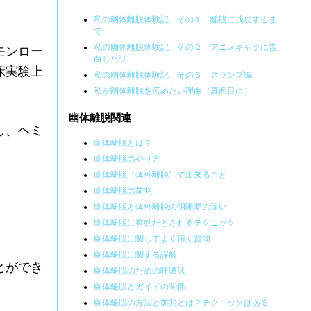
私の幽体離脱体験記 その１ 離脱に成功するま
で
私の幽体離脱体験記 その２ アニメキャラに告
モンロー
白した話
床実験上
私の幽体離脱体験記 その３ スランプ編
私が幽体離脱を広めたい理由（真面目に）
幽体離脱関連
し、ヘミ
幽体離脱とは？
幽体離脱のやり方
幽体離脱（体外離脱）で出来ること
幽体離脱の前兆
幽体離脱と体外離脱の明晰夢の違い
幽体離脱に有効だとされるテクニック
幽体離脱に関してよく頂く質問
幽体離脱に関する誤解
とができ
幽体離脱のための呼吸法
幽体離脱とガイドの関係
幽体離脱の方法と前兆とは？テクニックはある