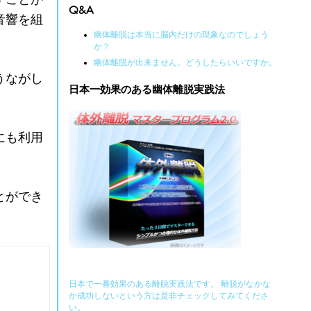
Q&A
音響を組
幽体離脱は本当に脳内だけの現象なのでしょう
か？
幽体離脱が出来ません。どうしたらいいですか。
うながし
日本一効果のある幽体離脱実践法
にも利用
とができ
日本で一番効果のある離脱実践法です。 離脱がなかな
か成功しないという方は是非チェックしてみてくださ
い。