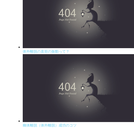
体外離脱の直前の振動って？
幽体離脱（体外離脱）成功のコツ