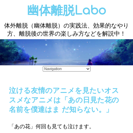
幽体離脱Labo
体外離脱（幽体離脱）の実践法、効果的なやり
方、離脱後の世界の楽しみ方などを解説中！
泣ける友情のアニメを見たいオス
スメなアニメは「あの日見た花の
名前を僕達はま だ知らない。」
「あの花」何回も見ても泣けます。