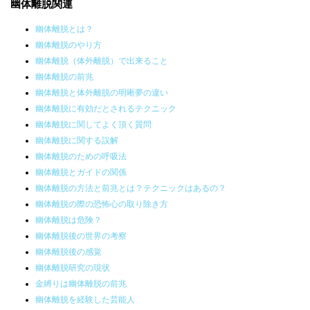
幽体離脱関連
幽体離脱とは？
幽体離脱のやり方
幽体離脱（体外離脱）で出来ること
幽体離脱の前兆
幽体離脱と体外離脱の明晰夢の違い
幽体離脱に有効だとされるテクニック
幽体離脱に関してよく頂く質問
幽体離脱に関する誤解
幽体離脱のための呼吸法
幽体離脱とガイドの関係
幽体離脱の方法と前兆とは？テクニックはあるの？
幽体離脱の際の恐怖心の取り除き方
幽体離脱は危険？
幽体離脱後の世界の考察
幽体離脱後の感覚
幽体離脱研究の現状
金縛りは幽体離脱の前兆
幽体離脱を経験した芸能人