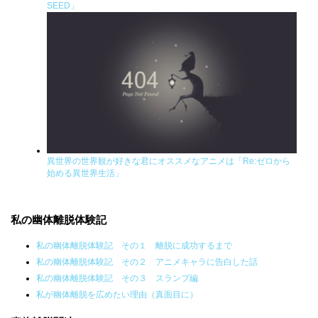
SEED」
異世界の世界観が好きな君にオススメなアニメは「Re:ゼロから
始める異世界生活」
私の幽体離脱体験記
私の幽体離脱体験記 その１ 離脱に成功するまで
私の幽体離脱体験記 その２ アニメキャラに告白した話
私の幽体離脱体験記 その３ スランプ編
私が幽体離脱を広めたい理由（真面目に）